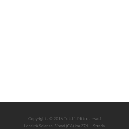
Copyrights © 2016 Tutti i diritti riservati
Località Solanas, Sinnai (CA) km 27/II - Strada